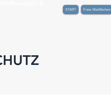
8
info@soorpark.ch
START
Freie Mietflächen
CHUTZ