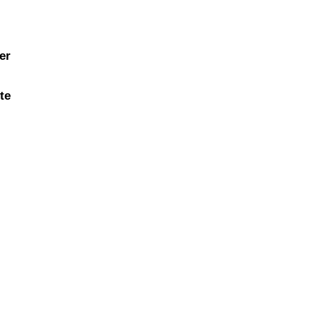
er
te