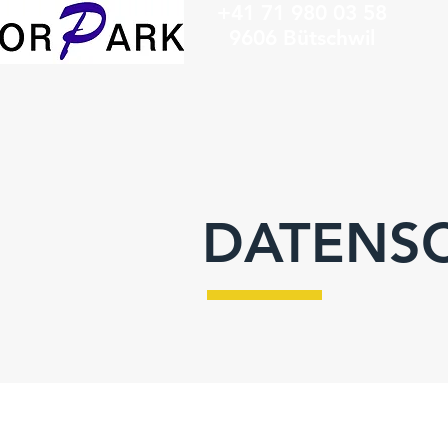
+41 71 980 03 5
9606 Bütschwil
DATENS